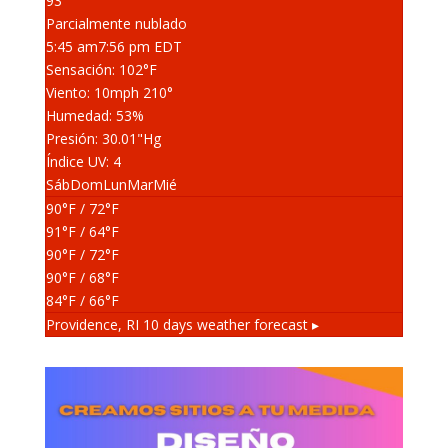
93°
Parcialmente nublado
5:45 am
7:56 pm EDT
Sensación: 102
°F
Viento: 10
mph
210
°
Humedad: 53
%
Presión: 30.01
"Hg
Índice UV: 4
Sáb
Dom
Lun
Mar
Mié
90
°F
/ 72
°F
91
°F
/ 64
°F
90
°F
/ 72
°F
90
°F
/ 68
°F
84
°F
/ 66
°F
Providence, RI
10 days weather forecast ▸