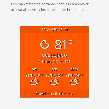
Los manifestantes portaban carteles en apoyo del
acceso al aborto y los derechos de las mujeres.
PROVIDENCE, RI
81°
despejado
5:44 am
7:58 pm EDT
vie
sáb
dom
91
°F
/ 73
°F
90
°F
/ 72
°F
91
°F
/ 68
°F
Providence, RI
climate ▸