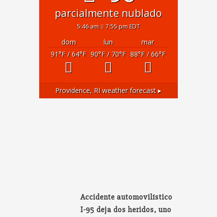
parcialmente nublado
5:46 am
7:55 pm EDT
dom
lun
mar
91
°F
/ 64
°F
90
°F
/ 70
°F
88
°F
/ 66
°F
Providence, RI
weather forecast ▸
Accidente automovilístico
I-95 deja dos heridos, uno