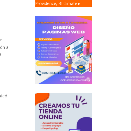
Providence, RI
climate ▸
21
ión a
s
nteó