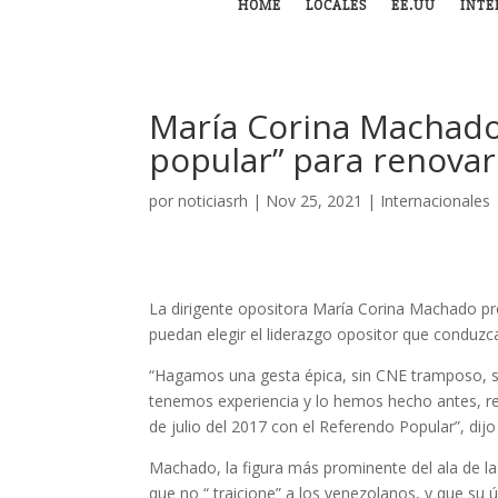
HOME
LOCALES
EE.UU
INTE
María Corina Machado
popular” para renovar
por
noticiasrh
|
Nov 25, 2021
|
Internacionales
La dirigente opositora María Corina Machado pr
puedan elegir el liderazgo opositor que conduzca
“Hagamos una gesta épica, sin CNE tramposo, sin
tenemos experiencia y lo hemos hecho antes, 
de julio del 2017 con el Referendo Popular”, dij
Machado, la figura más prominente del ala de la 
que no “ traicione” a los venezolanos, y que su 