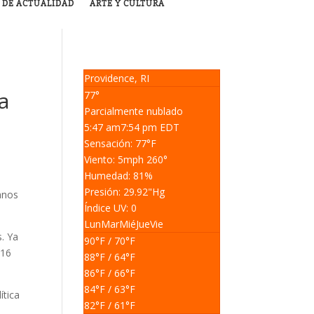
 DE ACTUALIDAD
ARTE Y CULTURA
Providence, RI
a
77°
Parcialmente nublado
5:47 am
7:54 pm EDT
Sensación: 77
°F
Viento: 5
mph
260
°
Humedad: 81
%
Presión: 29.92
"Hg
anos
Índice UV: 0
Lun
Mar
Mié
Jue
Vie
. Ya
90
°F
/ 70
°F
 16
88
°F
/ 64
°F
86
°F
/ 66
°F
84
°F
/ 63
°F
ítica
82
°F
/ 61
°F