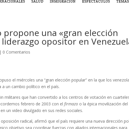
RNACIONALES
SALUD
INMIGRACIÓN
ESPECTÁCULOS
TEMAS
 propone una «gran elección
 liderazgo opositor en Venezuel
|
0 Comentarios
opuso el miércoles una “gran elección popular” en la que los venezol
 a un cambio político en el país.
 militares que han convertido a los centros de votación en cuarteles
recordemos febrero de 2003 con el
firmazo
o la épica movilización del
o en un video divulgado en sus redes sociales.
oposición radical, afirmó que el país requiere una nueva dirección pol
único objetivo sea coordinar fuerzas con aliados internacionales para