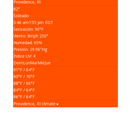
Providence, RI
82°
Soleado
5:46 am
7:55 pm EDT
Sensación: 90
°F
Viento: 8
mph
250
°
Humedad: 65
%
Presión: 29.96
"Hg
Índice UV: 4
Dom
Lun
Mar
Mié
Jue
91
°F
/ 64
°F
90
°F
/ 70
°F
88
°F
/ 66
°F
84
°F
/ 64
°F
86
°F
/ 64
°F
Providence, RI
climate ▸