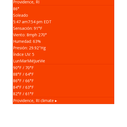
Providence, RI
86°
Soleado
5:47 am
7:54 pm EDT
Sensación: 91
°F
Viento: 8
mph
270
°
Humedad: 63
%
Presión: 29.92
"Hg
Índice UV: 5
Lun
Mar
Mié
Jue
Vie
90
°F
/ 70
°F
88
°F
/ 64
°F
86
°F
/ 66
°F
84
°F
/ 63
°F
82
°F
/ 61
°F
Providence, RI
climate ▸