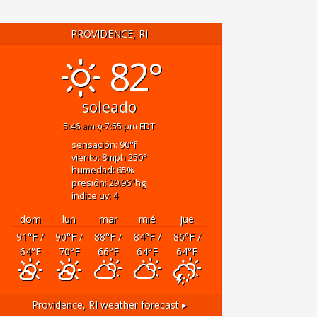
PROVIDENCE, RI
82°
soleado
5:46 am
7:55 pm EDT
sensación: 90
°f
viento: 8
mph
250
°
humedad: 65
%
presión: 29.96
"hg
índice uv: 4
dom
lun
mar
mié
jue
91
°F
/
90
°F
/
88
°F
/
84
°F
/
86
°F
/
64
°F
70
°F
66
°F
64
°F
64
°F
Providence, RI
weather forecast ▸