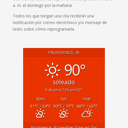
a. m. el domingo por la mañana.
Todos los que tengan una cita recibirán una
notificación por correo electrónico y/o mensaje de
texto sobre cómo reprogramarla.
PROVIDENCE, RI
90°
soleado
5:46 am
7:55 pm EDT
dom
lun
mar
91
°F
/ 64
°F
90
°F
/ 70
°F
88
°F
/ 66
°F
Providence, RI
weather forecast for