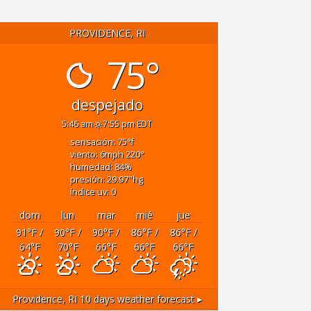
PROVIDENCE, RI
75°
despejado
5:46 am
7:55 pm EDT
sensación: 75
°f
viento: 6
mph
220
°
humedad: 84
%
presión: 29.97
"hg
índice uv: 0
dom
lun
mar
mié
jue
91
°F
/
90
°F
/
90
°F
/
86
°F
/
86
°F
/
64
°F
70
°F
66
°F
66
°F
66
°F
Providence, RI
10 days weather forecast ▸