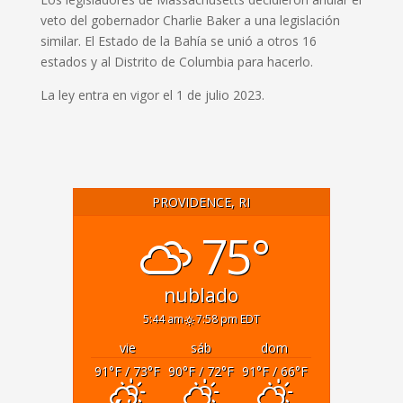
veto del gobernador Charlie Baker a una legislación
similar.
El Estado de la Bahía se unió a otros 16
estados y al Distrito de Columbia para hacerlo.
La ley entra en vigor el 1 de julio 2023.
PROVIDENCE, RI
75°
nublado
5:44 am
7:58 pm EDT
vie
sáb
dom
91
°F
/ 73
°F
90
°F
/ 72
°F
91
°F
/ 66
°F