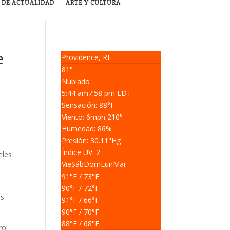
 DE ACTUALIDAD
ARTE Y CULTURA
e
Providence, RI
81°
Nublado
5:44 am
7:58 pm EDT
Sensación: 88
°F
Viento: 6
mph
210
°
Humedad: 86
%
Presión: 30.11
"Hg
Índice UV: 2
eles
Vie
Sáb
Dom
Lun
Mar
91
°F
/ 73
°F
90
°F
/ 72
°F
os
91
°F
/ 66
°F
90
°F
/ 70
°F
88
°F
/ 68
°F
rol