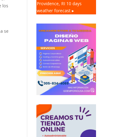
Providence, RI
10 days
e los
weather forecast ▸
ia se