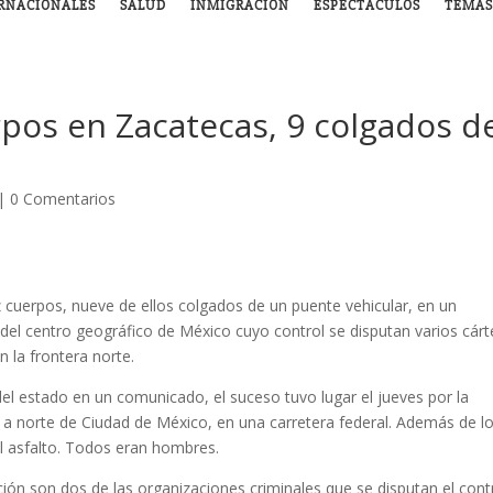
RNACIONALES
SALUD
INMIGRACIÓN
ESPECTÁCULOS
TEMAS
rpos en Zacatecas, 9 colgados d
|
0 Comentarios
 cuerpos, nueve de ellos colgados de un puente vehicular, en un
 del centro geográfico de México cuyo control se disputan varios cárt
n la frontera norte.
del estado en un comunicado, el suceso tuvo lugar el jueves por la
 norte de Ciudad de México, en una carretera federal. Además de l
l asfalto. Todos eran hombres.
ación son dos de las organizaciones criminales que se disputan el cont