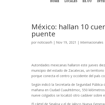
HOME
LOCALES
EE.UU
INTE
México: hallan 10 cue
puente
por
noticiasrh
|
Nov 19, 2021
|
Internacionales
Autoridades mexicanas hallaron este jueves diez
municipio del estado de Zacatecas, un territorio
porque conecta el centro y occidente del país co
Según indicó la Secretaría de Seguridad Pública 
mañana en Ciudad Cuauhtémoc, 550 kilómetros a
nueve colgados se localizó otro cadáver sobre e
El cártel de Sinaloa y el de Jalisco Nueva Gener