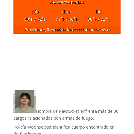
5:45 am
7:56 pm EDT
sáb
dom
lun
90
°F
/ 72
°F
91
°F
/ 66
°F
90
°F
/ 72
°F
Providence, RI
weather forecast for tomorrow ▸
Hombre de Pawtucket enfrenta más de 30
cargos relacionados con armas de fuego.
Policía Woonsocket identifica cuerpo encontrado en
río Blackstone.