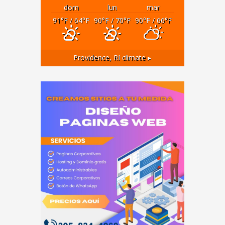
dom
lun
mar
91
°F
/ 64
°F
90
°F
/ 70
°F
90
°F
/ 66
°F
Providence, RI
climate ▸