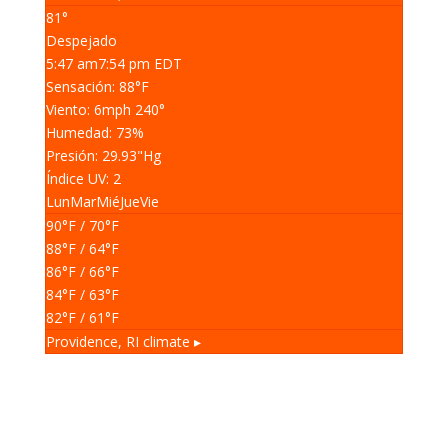
81°
Despejado
5:47 am
7:54 pm EDT
Sensación: 88
°F
Viento: 6
mph
240
°
Humedad: 73
%
Presión: 29.93
"Hg
Índice UV: 2
Lun
Mar
Mié
Jue
Vie
90
°F
/ 70
°F
88
°F
/ 64
°F
86
°F
/ 66
°F
84
°F
/ 63
°F
82
°F
/ 61
°F
Providence, RI
climate ▸