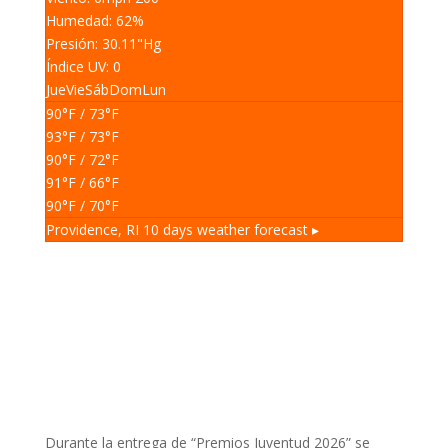
Humedad: 62
%
Presión: 30.11
"Hg
Índice UV: 0
Jue
Vie
Sáb
Dom
Lun
90
°F
/ 73
°F
93
°F
/ 73
°F
90
°F
/ 72
°F
91
°F
/ 66
°F
90
°F
/ 70
°F
Providence, RI
10 days weather forecast ▸
Durante la entrega de “Premios Juventud 2026” se