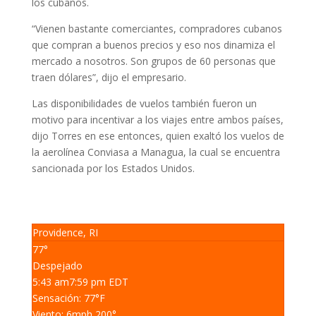
los cubanos.
“Vienen bastante comerciantes, compradores cubanos
que compran a buenos precios y eso nos dinamiza el
mercado a nosotros. Son grupos de 60 personas que
traen dólares”, dijo el empresario.
Las disponibilidades de vuelos también fueron un
motivo para incentivar a los viajes entre ambos países,
dijo Torres en ese entonces, quien exaltó los vuelos de
la aerolínea Conviasa a Managua, la cual se encuentra
sancionada por los Estados Unidos.
Providence, RI
77°
Despejado
5:43 am
7:59 pm EDT
Sensación: 77
°F
Viento: 6
mph
200
°