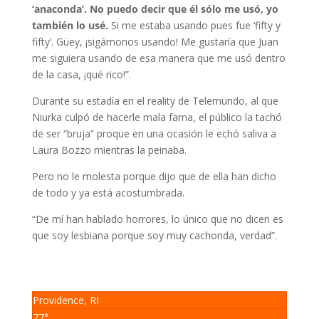
‘anaconda’. No puedo decir que él sólo me usó, yo
también lo usé.
Si me estaba usando pues fue ‘fifty y
fifty’. Güey, ¡sigámonos usando! Me gustaría que Juan
me siguiera usando de esa manera que me usó dentro
de la casa, ¡qué rico!”.
Durante su estadía en el reality de Telemundo, al que
Niurka culpó de hacerle mala fama, el público la tachó
de ser “bruja” proque en una ocasión le echó saliva a
Laura Bozzo mientras la peinaba.
Pero no le molesta porque dijo que de ella han dicho
de todo y ya está acostumbrada.
“De mí han hablado horrores, lo único que no dicen es
que soy lesbiana porque soy muy cachonda, verdad”.
Providence, RI
77°