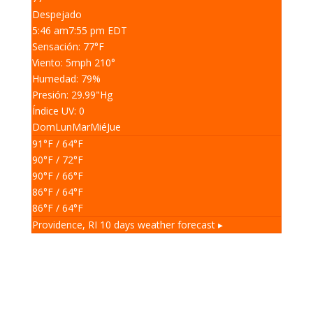
Despejado
5:46 am
7:55 pm EDT
Sensación: 77
°F
Viento: 5
mph
210
°
Humedad: 79
%
Presión: 29.99
"Hg
Índice UV: 0
Dom
Lun
Mar
Mié
Jue
91
°F
/ 64
°F
90
°F
/ 72
°F
90
°F
/ 66
°F
86
°F
/ 64
°F
86
°F
/ 64
°F
Providence, RI
10 days weather forecast ▸