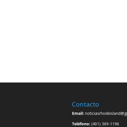
Contacto
Email:
noticiasrhodeisland@g
Teléfono:
(401) 369-1196