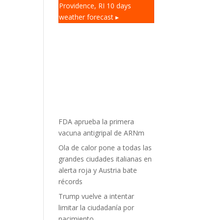
Providence, RI
10 days
weather forecast ▸
FDA aprueba la primera
vacuna antigripal de ARNm
Ola de calor pone a todas las
grandes ciudades italianas en
alerta roja y Austria bate
récords
Trump vuelve a intentar
limitar la ciudadanía por
nacimiento