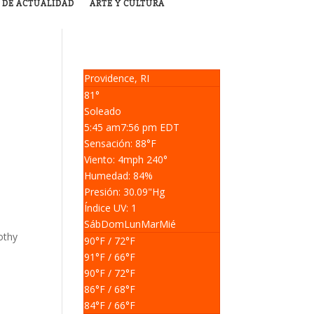
 DE ACTUALIDAD
ARTE Y CULTURA
Providence, RI
81°
Soleado
5:45 am
7:56 pm EDT
Sensación: 88
°F
Viento: 4
mph
240
°
Humedad: 84
%
Presión: 30.09
"Hg
Índice UV: 1
Sáb
Dom
Lun
Mar
Mié
othy
90
°F
/ 72
°F
91
°F
/ 66
°F
90
°F
/ 72
°F
86
°F
/ 68
°F
84
°F
/ 66
°F