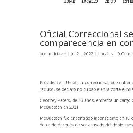
HOME
LOCALES
EE.UU
INTE
Oficial Correccional s
comparecencia en cor
por
noticiasrh
|
Jul 21, 2022
|
Locales
|
0 Come
Providence – Un oficial correccional, que enfren
recluso, se declaró no culpable en la corte el mi
Geoffrey Peters, de 43 años, enfrenta un cargo 
McQuesten en 2021.
McQuesten fue encontrado inconsciente en su cel
detenido después de ser acusado del doble ases