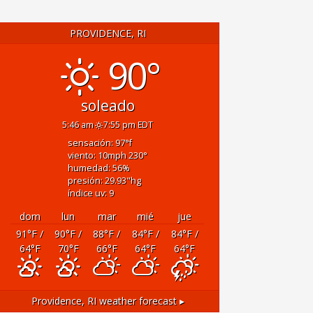
PROVIDENCE, RI
90°
soleado
5:46 am
7:55 pm EDT
sensación: 97
°f
viento: 10
mph
230
°
humedad: 56
%
presión: 29.93
"hg
índice uv: 9
dom
lun
mar
mié
jue
91
°F
/
90
°F
/
88
°F
/
84
°F
/
84
°F
/
64
°F
70
°F
66
°F
64
°F
64
°F
Providence, RI
weather forecast ▸