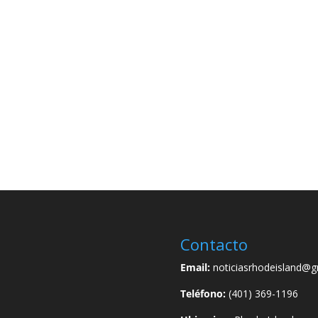
Contacto
Email:
noticiasrhodeisland@g
Teléfono:
(401) 369-1196