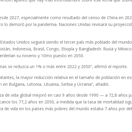
esde 2027, especialmente como resultado del censo de China en 202
pero lo demoró por la pandemia. Naciones Unidas revisará su proyecci
 Estados Unidos seguirá siendo el tercer país más poblado del mundo
istán, Indonesia, Brasil, Congo, Etiopía y Bangladesh. Rusia y México
perderían su noveno y 10mo puesto en 2050.
nas se reduzca un 1% o más entre 2022 y 2050”, afirmó el reporte.
itantes, la mayor reducción relativa en el tamaño de población en es
en Bulgaria, Letonia, Lituania, Serbia y Ucrania”, añadió.
nza de vida global mejoró en casi 9 años desde 1990 — a 72,8 años p
cance los 77,2 años en 2050, a medida que la tasa de mortalidad sig
za de vida en los países más pobres del mundo estaba 7 años por de