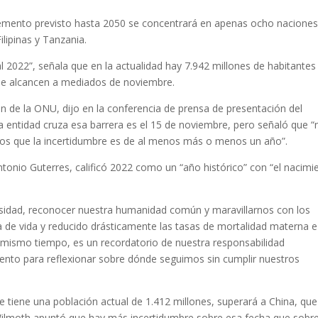
cremento previsto hasta 2050 se concentrará en apenas ocho naciones
ilipinas y Tanzania.
l 2022”, señala que en la actualidad hay 7.942 millones de habitantes
s se alcancen a mediados de noviembre.
ón de la ONU, dijo en la conferencia de prensa de presentación del
la entidad cruza esa barrera es el 15 de noviembre, pero señaló que “
os que la incertidumbre es de al menos más o menos un año”.
ntonio Guterres, calificó 2022 como un “año histórico” con “el nacimi
ersidad, reconocer nuestra humanidad común y maravillarnos con los
 de vida y reducido drásticamente las tasas de mortalidad materna e
l mismo tiempo, es un recordatorio de nuestra responsabilidad
nto para reflexionar sobre dónde seguimos sin cumplir nuestros
e tiene una población actual de 1.412 millones, superará a China, que
Wilmoth apuntó que hay más incertidumbre sobre esa fecha que sobre