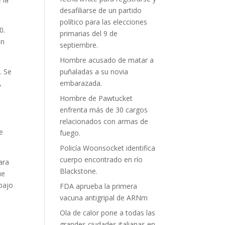
desafiliarse de un partido
político para las elecciones
0.
primarias del 9 de
ón
septiembre.
Hombre acusado de matar a
. Se
puñaladas a su novia
,
embarazada.
Hombre de Pawtucket
enfrenta más de 30 cargos
relacionados con armas de
e
fuego.
Policía Woonsocket identifica
cuerpo encontrado en río
ara
Blackstone.
ue
bajo
FDA aprueba la primera
vacuna antigripal de ARNm
Ola de calor pone a todas las
grandes ciudades italianas en