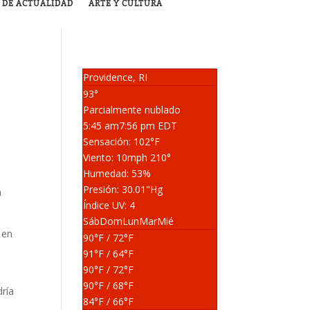
 DE ACTUALIDAD
ARTE Y CULTURA
Providence, RI
93°
Parcialmente nublado
5:45 am
7:56 pm EDT
Sensación: 102
°F
Viento: 10
mph
210
°
Humedad: 53
%
Presión: 30.01
"Hg
a
Índice UV: 4
Sáb
Dom
Lun
Mar
Mié
 en
90
°F
/ 72
°F
91
°F
/ 64
°F
90
°F
/ 72
°F
90
°F
/ 68
°F
dría
84
°F
/ 66
°F