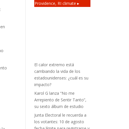
Providence, RI
climate ▸
:
 en
no
El calor extremo está
ento
cambiando la vida de los
estadounidenses: ¿cuál es su
impacto?
Karol G lanza “No me
Arrepiento de Sentir Tanto”,
su sexto álbum de estudio
Junta Electoral le recuerda a
los votantes: 10 de agosto
fecha límite para registrarse y
 la