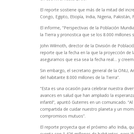
El reporte sostiene que más de la mitad del in
Congo, Egipto, Etiopía, India, Nigeria, Pakistán, F
El informe, “Perspectivas de la Población Mundia
la Tierra y pronostica que se los 8.000 millone
John Wilmoth, director de la División de Poblaci
reporte que la fecha en la que la proyección de 
aseguramos que esa sea la fecha real… y creem
Sin embargo, el secretario general de la ONU, A
del habitante 8.000 millones de la Tierra”.
“Esta es una ocasión para celebrar nuestra div
avances en salud que han ampliado la esperanza
infantil”, apuntó Guterres en un comunicado. “A
compartida de cuidar nuestro planeta y un mome
compromisos mutuos”.
El reporte proyecta que el próximo año India, qu
cuenta con 1.426 millones de habitantes, pero 