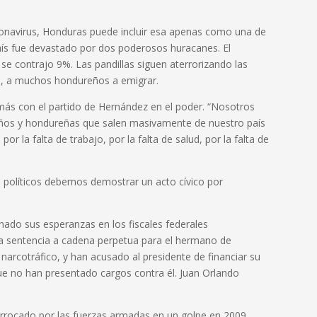
onavirus, Honduras puede incluir esa apenas como una de
país fue devastado por dos poderosos huracanes. El
e contrajo 9%. Las pandillas siguen aterrorizando las
s, a muchos hondureños a emigrar.
 más con el partido de Hernández en el poder. “Nosotros
ños y hondureñas que salen masivamente de nuestro país
por la falta de trabajo, por la falta de salud, por la falta de
s políticos debemos demostrar un acto cívico por
nado sus esperanzas en los fiscales federales
a sentencia a cadena perpetua para el hermano de
arcotráfico, y han acusado al presidente de financiar su
ue no han presentado cargos contra él. Juan Orlando
errocado por las fuerzas armadas en un golpe en 2009.