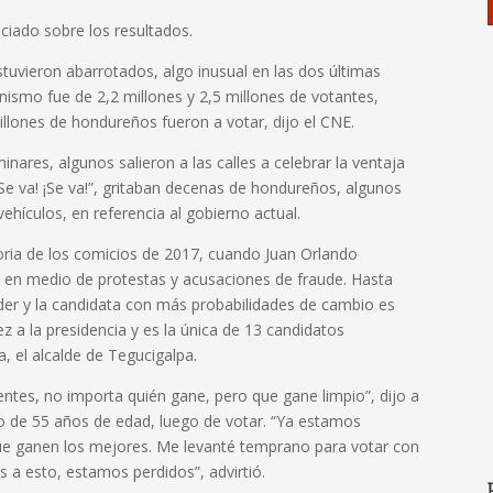
ciado sobre los resultados.
stuvieron abarrotados, algo inusual en las dos últimas
nismo fue de 2,2 millones y 2,5 millones de votantes,
llones de hondureños fueron a votar, dijo el CNE.
inares, algunos salieron a las calles a celebrar la ventaja
Se va! ¡Se va!”, gritaban decenas de hondureños, algunos
ehículos, en referencia al gobierno actual.
oria de los comicios de 2017, cuando Juan Orlando
en medio de protestas y acusaciones de fraude. Hasta
oder y la candidata con más probabilidades de cambio es
z a la presidencia y es la única de 13 candidatos
a, el alcalde de Tegucigalpa.
ntes, no importa quién gane, pero que gane limpio”, dijo a
o de 55 años de edad, luego de votar. “Ya estamos
e ganen los mejores. Me levanté temprano para votar con
s a esto, estamos perdidos”, advirtió.