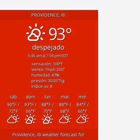
PROVIDENCE, RI
93°
despejado
5:45 am
7:56 pm EDT
sensación: 100
°f
viento: 7
mph
230
°
humedad: 47
%
presión: 30.03
"hg
índice uv: 8
sáb
dom
lun
mar
mié
90
°F
/
93
°F
/
88
°F
/
88
°F
/
84
°F
/
72
°F
66
°F
70
°F
68
°F
66
°F
Providence, RI
weather forecast for