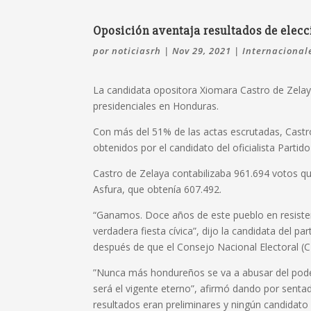
Oposición aventaja resultados de elec
por
noticiasrh
|
Nov 29, 2021
|
Internacional
La candidata opositora Xiomara Castro de Zelaya 
presidenciales en Honduras.
Con más del 51% de las actas escrutadas, Castr
obtenidos por el candidato del oficialista Partid
Castro de Zelaya contabilizaba 961.694 votos 
Asfura, que obtenía 607.492.
“Ganamos. Doce años de este pueblo en resist
verdadera fiesta cívica”, dijo la candidata del p
después de que el Consejo Nacional Electoral (C
”Nunca más hondureños se va a abusar del pode
será el vigente eterno”, afirmó dando por sentad
resultados eran preliminares y ningún candidato