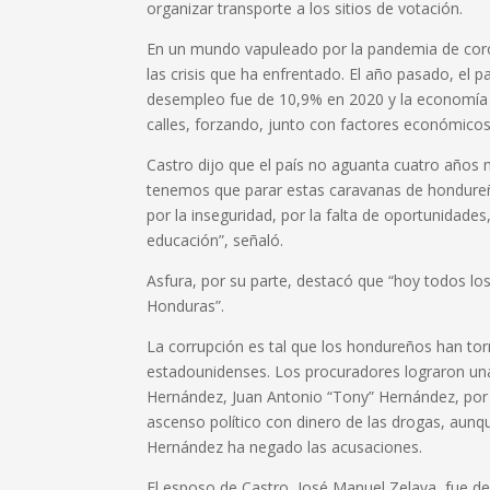
organizar transporte a los sitios de votación.
En un mundo vapuleado por la pandemia de cor
las crisis que ha enfrentado. El año pasado, el 
desempleo fue de 10,9% en 2020 y la economía s
calles, forzando, junto con factores económico
Castro dijo que el país no aguanta cuatro años
tenemos que parar estas caravanas de hondure
por la inseguridad, por la falta de oportunidades, 
educación”, señaló.
Asfura, por su parte, destacó que “hoy todos lo
Honduras”.
La corrupción es tal que los hondureños han tor
estadounidenses. Los procuradores lograron un
Hernández, Juan Antonio “Tony” Hernández, por n
ascenso político con dinero de las drogas, aunq
Hernández ha negado las acusaciones.
El esposo de Castro, José Manuel Zelaya, fue d