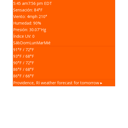
5:45 am
7:56 pm EDT
Sensación: 84
°F
Viento: 4
mph
210
°
Humedad: 90
%
Presión: 30.07
"Hg
Índice UV: 0
Sáb
Dom
Lun
Mar
Mié
91
°F
/ 72
°F
93
°F
/ 68
°F
90
°F
/ 72
°F
86
°F
/ 68
°F
86
°F
/ 66
°F
Providence, RI
weather forecast for tomorrow ▸