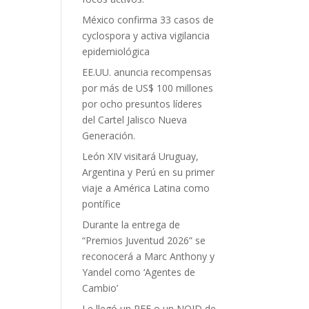
México confirma 33 casos de
cyclospora y activa vigilancia
epidemiológica
EE.UU. anuncia recompensas
por más de US$ 100 millones
por ocho presuntos líderes
del Cartel Jalisco Nueva
Generación.
León XIV visitará Uruguay,
Argentina y Perú en su primer
viaje a América Latina como
pontífice
Durante la entrega de
“Premios Juventud 2026” se
reconocerá a Marc Anthony y
Yandel como ‘Agentes de
Cambio’
Le llegó un RFE o un NOID de