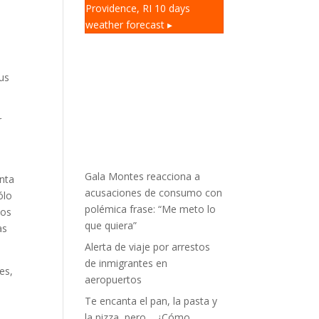
Providence, RI
10 days
a
weather forecast ▸
rus
r
Gala Montes reacciona a
anta
acusaciones de consumo con
ólo
polémica frase: “Me meto lo
los
que quiera”
as
Alerta de viaje por arrestos
de inmigrantes en
es,
aeropuertos
Te encanta el pan, la pasta y
la pizza, pero… ¿Cómo