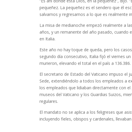
“Es ahí donde está Dios, en la pequeñez”, dijo. 
pequeñez. La pequeñez es el sendero que él esc
salvarnos y regresarnos a lo que es realmente i
La misa de medianoche empezó realmente a las 
años, y un remanente del año pasado, cuando el 
en Italia.
Este año no hay toque de queda, pero los casos 
segundo día consecutivo, Italia fijó el viernes 
murieron, elevando el total en el país a 136.386.
El secretario de Estado del Vaticano impuso el
Sede, extendiéndolo a todos los empleados a ex
los empleados que lidiaban directamente con el 
museos del Vaticano y los Guardias Suizos, mien
regulares.
El mandato no se aplica a los feligreses que asis
incluyendo fieles, obispos y cardenales, llevaban