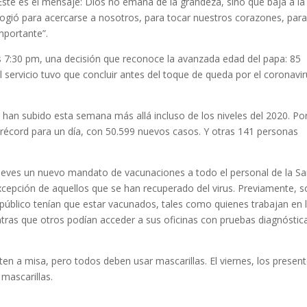
“Este es el mensaje: Dios no emana de la grandeza, sino que baja a la
ogió para acercarse a nosotros, para tocar nuestros corazones, par
mportante”.
7:30 pm, una decisión que reconoce la avanzada edad del papa: 85
servicio tuvo que concluir antes del toque de queda por el coronavi
han subido esta semana más allá incluso de los niveles del 2020. Po
un récord para un día, con 50.599 nuevos casos. Y otras 141 personas
 jueves un nuevo mandato de vacunaciones a todo el personal de la S
cepción de aquellos que se han recuperado del virus. Previamente, s
público tenían que estar vacunados, tales como quienes trabajan en 
tras que otros podían acceder a sus oficinas con pruebas diagnóstic
ten a misa, pero todos deben usar mascarillas. El viernes, los present
 mascarillas.