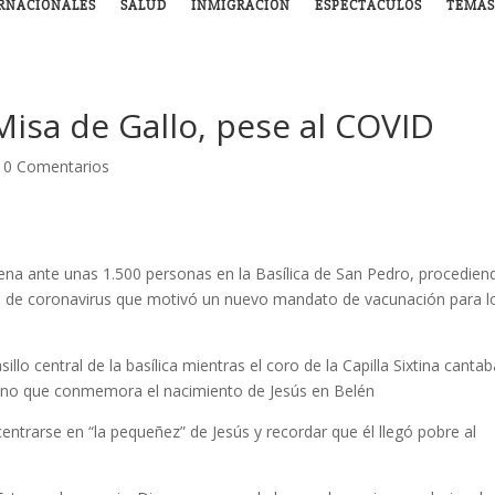
RNACIONALES
SALUD
INMIGRACIÓN
ESPECTÁCULOS
TEMAS
Misa de Gallo, pese al COVID
|
0 Comentarios
na ante unas 1.500 personas en la Basílica de San Pedro, procedien
os de coronavirus que motivó un nuevo mandato de vacunación para l
illo central de la basílica mientras el coro de la Capilla Sixtina canta
icano que conmemora el nacimiento de Jesús en Belén
centrarse en “la pequeñez” de Jesús y recordar que él llegó pobre al