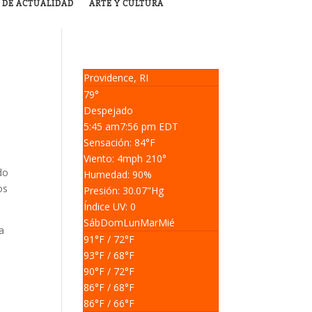
 DE ACTUALIDAD
ARTE Y CULTURA
Providence, RI
79°
Despejado
5:45 am
7:56 pm EDT
Sensación: 84
°F
Viento: 4
mph
210
°
do
Humedad: 90
%
os
Presión: 30.07
"Hg
Índice UV: 0
Sáb
Dom
Lun
Mar
Mié
ba
91
°F
/ 72
°F
93
°F
/ 68
°F
90
°F
/ 72
°F
86
°F
/ 68
°F
86
°F
/ 66
°F