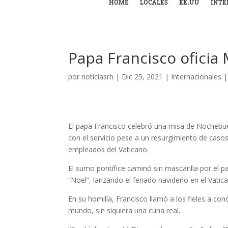
HOME
LOCALES
EE.UU
INTE
Papa Francisco oficia 
por
noticiasrh
|
Dic 25, 2021
|
Internacionales
El papa Francisco celebró una misa de Nochebue
con el servicio pese a un resurgimiento de cas
empleados del Vaticano.
El sumo pontífice caminó sin mascarilla por el pas
“Noel”, lanzando el feriado navideño en el Vat
En su homilía, Francisco llamó a los fieles a con
mundo, sin siquiera una cuna real.