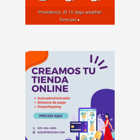
Providence, RI
10 days weather
forecast ▸