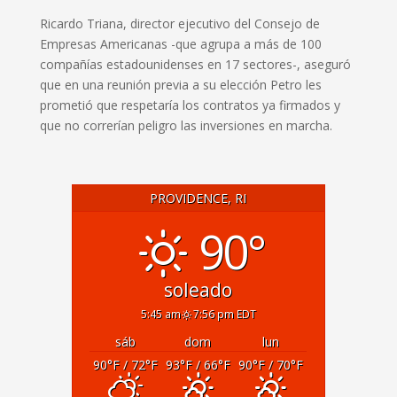
Ricardo Triana, director ejecutivo del Consejo de
Empresas Americanas -que agrupa a más de 100
compañías estadounidenses en 17 sectores-, aseguró
que en una reunión previa a su elección Petro les
prometió que respetaría los contratos ya firmados y
que no correrían peligro las inversiones en marcha.
PROVIDENCE, RI
90°
soleado
5:45 am
7:56 pm EDT
sáb
dom
lun
90
°F
/ 72
°F
93
°F
/ 66
°F
90
°F
/ 70
°F