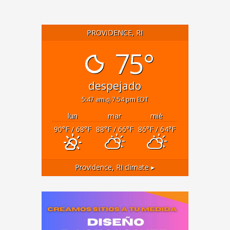
PROVIDENCE, RI
75°
despejado
5:47 am
7:54 pm EDT
lun
mar
mié
90
°F
/ 68
°F
88
°F
/ 66
°F
86
°F
/ 64
°F
Providence, RI
climate ▸