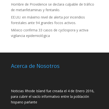
Hombre de Providence se declara culpable de tráfico
de metanfetaminas y fentanilo.
EE.UU. en máximo nivel de alerta por incendios
forestales ante 94 grandes focos activos.
México confirma 33 casos de cyclospora y activa
vigilancia epidemiológica
Acerca de Nosotros
Noticias Rhode Island fue creada el 4 de Enero 2016,
para cubrir el vacío informativo entre la población
hispano parlante