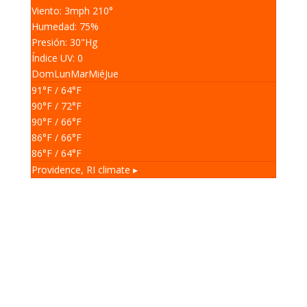
Viento: 3
mph
210
°
Humedad: 75
%
Presión: 30
"Hg
Índice UV: 0
Dom
Lun
Mar
Mié
Jue
91
°F
/ 64
°F
90
°F
/ 72
°F
90
°F
/ 66
°F
86
°F
/ 66
°F
86
°F
/ 64
°F
Providence, RI
climate ▸