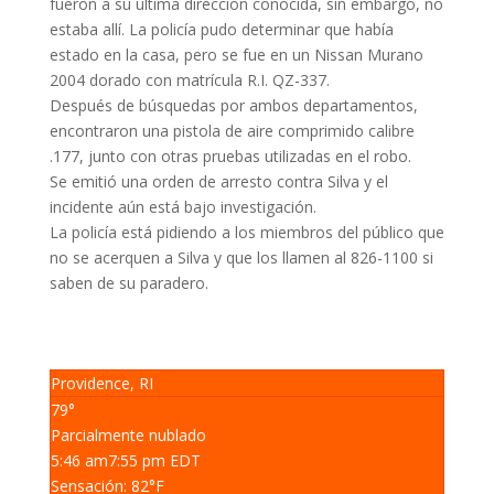
fueron a su última dirección conocida, sin embargo, no
estaba allí. La policía pudo determinar que había
estado en la casa, pero se fue en un Nissan Murano
2004 dorado con matrícula R.I. QZ-337.
Después de búsquedas por ambos departamentos,
encontraron una pistola de aire comprimido calibre
.177, junto con otras pruebas utilizadas en el robo.
Se emitió una orden de arresto contra Silva y el
incidente aún está bajo investigación.
La policía está pidiendo a los miembros del público que
no se acerquen a Silva y que los llamen al 826-1100 si
saben de su paradero.
Providence, RI
79°
Parcialmente nublado
5:46 am
7:55 pm EDT
Sensación: 82
°F