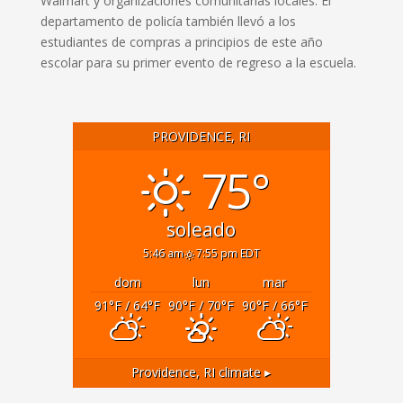
Walmart y organizaciones comunitarias locales.
El
departamento de policía también llevó a los
estudiantes de compras a principios de este año
escolar para su primer evento de regreso a la escuela.
PROVIDENCE, RI
75°
soleado
5:46 am
7:55 pm EDT
dom
lun
mar
91
°F
/ 64
°F
90
°F
/ 70
°F
90
°F
/ 66
°F
Providence, RI
climate ▸