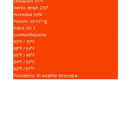
Sensación: 91
°F
Viento: 8
mph
270
°
Humedad: 63
%
Presión: 29.92
"Hg
Índice UV: 5
Lun
Mar
Mié
Jue
Vie
90
°F
/ 70
°F
88
°F
/ 64
°F
86
°F
/ 66
°F
84
°F
/ 63
°F
82
°F
/ 61
°F
Providence, RI
weather forecast ▸