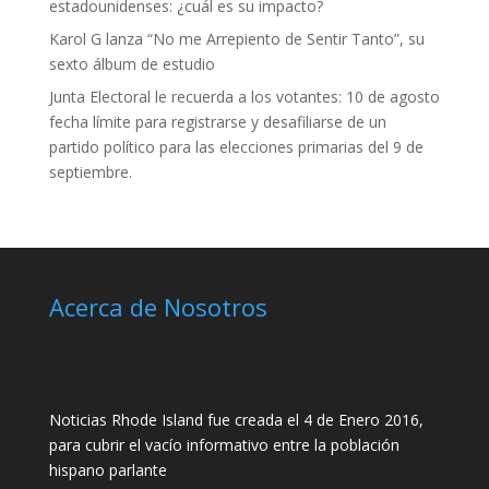
estadounidenses: ¿cuál es su impacto?
Karol G lanza “No me Arrepiento de Sentir Tanto”, su
sexto álbum de estudio
Junta Electoral le recuerda a los votantes: 10 de agosto
fecha límite para registrarse y desafiliarse de un
partido político para las elecciones primarias del 9 de
septiembre.
Acerca de Nosotros
Noticias Rhode Island fue creada el 4 de Enero 2016,
para cubrir el vacío informativo entre la población
hispano parlante