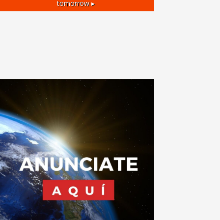
tomorrow ▸