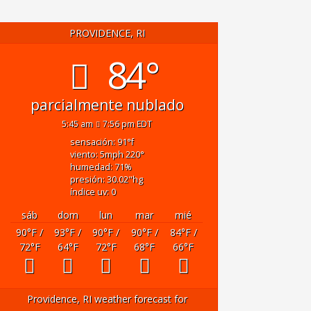
PROVIDENCE, RI
84°
parcialmente nublado
5:45 am
7:56 pm EDT
sensación: 91
°f
viento: 5
mph
220
°
humedad: 71
%
presión: 30.02
"hg
índice uv: 0
sáb
dom
lun
mar
mié
90
°F
/
93
°F
/
90
°F
/
90
°F
/
84
°F
/
72
°F
64
°F
72
°F
68
°F
66
°F
Providence, RI
weather forecast for