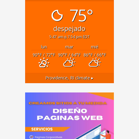
75°
despejado
5:47 am
7:54 pm EDT
lun
mar
mié
90
°F
/ 72
°F
90
°F
/ 64
°F
86
°F
/ 66
°F
Providence, RI
climate ▸