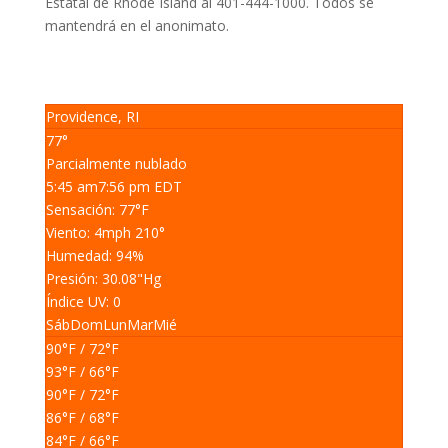
Estatal de Rhode Island al 401-444-1000.
Todos se
mantendrá en el anonimato.
Providence, RI
77°
Parcialmente nublado
5:45 am
7:56 pm EDT
Sensación: 77
°F
Viento: 4
mph
210
°
Humedad: 94
%
Presión: 30.08
"Hg
Índice UV: 0
Sáb
Dom
Lun
Mar
Mié
90
°F
/ 72
°F
93
°F
/ 66
°F
90
°F
/ 72
°F
86
°F
/ 68
°F
84
°F
/ 66
°F