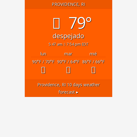
PROVIDENCE, RI
79°
despejado
5:47 am
7:54 pm EDT
lun
mar
mié
90
°F
/ 70
°F
90
°F
/ 64
°F
86
°F
/ 66
°F
Providence, RI
10 days weather
forecast ▸