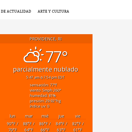
 DE ACTUALIDAD
ARTE Y CULTURA
PROVIDENCE, RI
77°
parcialmente nublado
5:47 am
7:54 pm EDT
sensación: 77
°f
viento: 5
mph
260
°
humedad: 81
%
presión: 29.92
"hg
índice uv: 0
lun
mar
mié
jue
vie
90
°F
/
88
°F
/
86
°F
/
84
°F
/
82
°F
/
70
°F
64
°F
66
°F
63
°F
61
°F