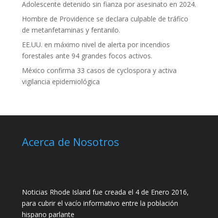
Adolescente detenido sin fianza por asesinato en 2024.
Hombre de Providence se declara culpable de tráfico
de metanfetaminas y fentanilo.
EE.UU. en máximo nivel de alerta por incendios
forestales ante 94 grandes focos activos.
México confirma 33 casos de cyclospora y activa
vigilancia epidemiológica
Acerca de Nosotros
Noticias Rhode Island fue creada el 4 de Enero 2016,
para cubrir el vacío informativo entre la población
hispano parlante