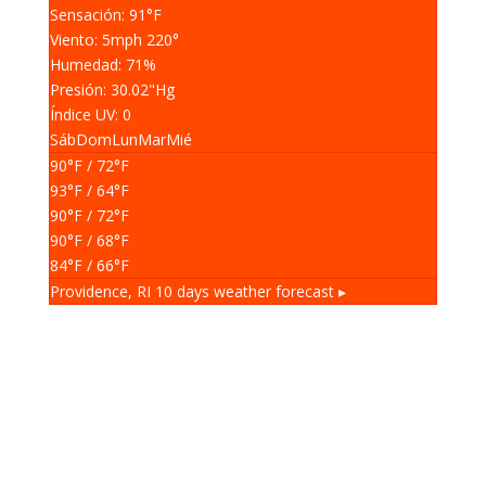
Sensación: 91
°F
Viento: 5
mph
220
°
Humedad: 71
%
Presión: 30.02
"Hg
Índice UV: 0
Sáb
Dom
Lun
Mar
Mié
90
°F
/ 72
°F
93
°F
/ 64
°F
90
°F
/ 72
°F
90
°F
/ 68
°F
84
°F
/ 66
°F
Providence, RI
10 days weather forecast ▸