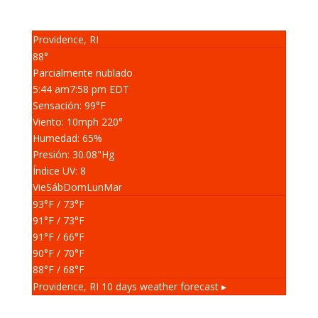
Providence, RI
88°
Parcialmente nublado
5:44 am
7:58 pm EDT
Sensación: 99
°F
Viento: 10
mph
220
°
Humedad: 65
%
Presión: 30.08
"Hg
Índice UV: 8
Vie
Sáb
Dom
Lun
Mar
93
°F
/ 73
°F
91
°F
/ 73
°F
91
°F
/ 66
°F
90
°F
/ 70
°F
88
°F
/ 68
°F
Providence, RI
10 days weather forecast ▸