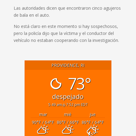
Las autoridades dicen que encontraron cinco agujeros
de bala en el auto.
No está claro en este momento si hay sospechosos,
pero la policía dijo que la víctima y el conductor del
vehículo no estaban cooperando con la investigación.
PROVIDENCE, RI
73°
despejado
5:49 am
7:52 pm EDT
mar
mié
jue
90
°F
/ 64
°F
86
°F
/ 66
°F
86
°F
/ 64
°F