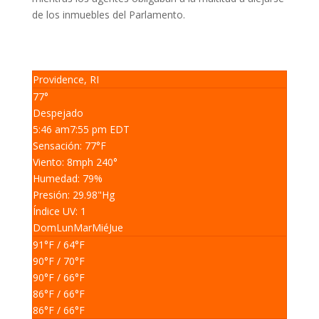
de los inmuebles del Parlamento.
Providence, RI
77°
Despejado
5:46 am
7:55 pm EDT
Sensación: 77
°F
Viento: 8
mph
240
°
Humedad: 79
%
Presión: 29.98
"Hg
Índice UV: 1
Dom
Lun
Mar
Mié
Jue
91
°F
/ 64
°F
90
°F
/ 70
°F
90
°F
/ 66
°F
86
°F
/ 66
°F
86
°F
/ 66
°F