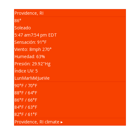
Providence, RI
86°
Soleado
5:47 am
7:54 pm EDT
Sensación: 91
°F
Viento: 8
mph
270
°
Humedad: 63
%
Presión: 29.92
"Hg
Índice UV: 5
Lun
Mar
Mié
Jue
Vie
90
°F
/ 70
°F
88
°F
/ 64
°F
86
°F
/ 66
°F
84
°F
/ 63
°F
82
°F
/ 61
°F
Providence, RI
climate ▸