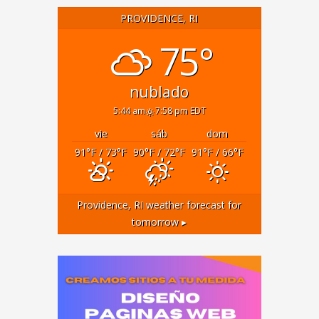
PROVIDENCE, RI
75°
nublado
5:44 am
7:58 pm EDT
vie
sáb
dom
91
°F
/ 73
°F
90
°F
/ 72
°F
91
°F
/ 66
°F
Providence, RI
weather forecast for
tomorrow ▸