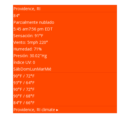
Providence, RI
84°
Parcialmente nublado
5:45 am
7:56 pm EDT
Sensación: 91
°F
Viento: 5
mph
220
°
Humedad: 71
%
Presión: 30.02
"Hg
Índice UV: 0
Sáb
Dom
Lun
Mar
Mié
90
°F
/ 72
°F
93
°F
/ 64
°F
90
°F
/ 72
°F
90
°F
/ 68
°F
84
°F
/ 66
°F
Providence, RI
climate ▸