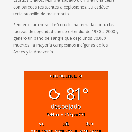
Estados Unidos. Murió el sábado último en una celda
con paredes resistentes a explosiones. Su cadáver
tenía su anillo de matrimonio.
Sendero Luminoso libró una lucha armada contra las
fuerzas de seguridad que se extendió de 1980 a 2000 y
generó un baño de sangre que dejó unos 70.000
muertos, la mayoría campesinos indígenas de los
Andes y la Amazonía.
PROVIDENCE, RI
81°
despejado
5:44 am
7:58 pm EDT
vie
sáb
dom
91
°F
/ 73
°F
90
°F
/ 72
°F
91
°F
/ 68
°F