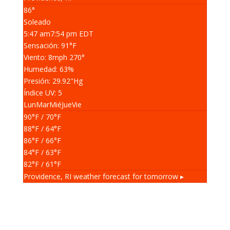
86°
Soleado
5:47 am
7:54 pm EDT
Sensación: 91
°F
Viento: 8
mph
270
°
Humedad: 63
%
Presión: 29.92
"Hg
Índice UV: 5
Lun
Mar
Mié
Jue
Vie
90
°F
/ 70
°F
88
°F
/ 64
°F
86
°F
/ 66
°F
84
°F
/ 63
°F
82
°F
/ 61
°F
Providence, RI
weather forecast for tomorrow ▸