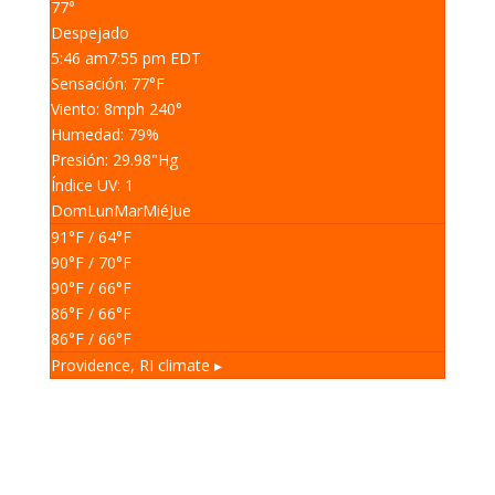
77°
Despejado
5:46 am
7:55 pm EDT
Sensación: 77
°F
Viento: 8
mph
240
°
Humedad: 79
%
Presión: 29.98
"Hg
Índice UV: 1
Dom
Lun
Mar
Mié
Jue
91
°F
/ 64
°F
90
°F
/ 70
°F
90
°F
/ 66
°F
86
°F
/ 66
°F
86
°F
/ 66
°F
Providence, RI
climate ▸