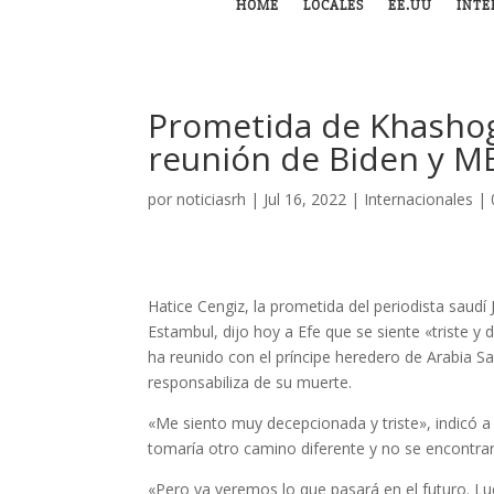
HOME
LOCALES
EE.UU
INTE
Prometida de Khashog
reunión de Biden y M
por
noticiasrh
|
Jul 16, 2022
|
Internacionales
|
Hatice Cengiz, la prometida del periodista saud
Estambul, dijo hoy a Efe que se siente «triste y
ha reunido con el príncipe heredero de Arabia S
responsabiliza de su muerte.
«Me siento muy decepcionada y triste», indicó 
tomaría otro camino diferente y no se encontrar
«Pero ya veremos lo que pasará en el futuro. Lu