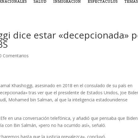
RNACIONALES
SALUD
INMIGRACIÓN
ESPECTÁCULOS
TEMAS
gi dice estar «decepcionada» p
BS
0 Comentarios
í Jamal Khashoggi, asesinado en 2018 en el consulado de su país en
 decepcionada» tras ver que el presidente de Estados Unidos, Joe Bide
audí, Mohamed bin Salman, al que la inteligencia estadounidense
a Efe en una conversación telefónica, y añadió que pensaba que Biden
ía con Bin Salmán, «pero no ha ocurrido así», señaló.
charemos hasta que la justicia prevalezca», concluyó.