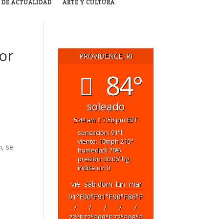
 DE ACTUALIDAD
ARTE Y CULTURA
or
PROVIDENCE, RI
84°
soleado
5:44 am
7:58 pm EDT
sensación: 91
°f
viento: 10
mph
210
°
n, se
humedad: 76
%
presión: 30.06
"hg
índice uv: 0
vie
sáb
dom
lun
mar
91
°F
90
°F
91
°F
90
°F
86
°F
/
/
/
/
/
73
°F
72
°F
68
°F
72
°F
68
°F