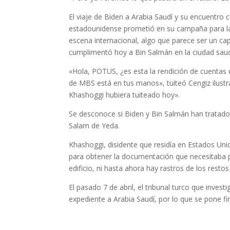
El viaje de Biden a Arabia Saudí y su encuentro
estadounidense prometió en su campaña para la 
escena internacional, algo que parece ser un ca
cumplimentó hoy a Bin Salmán en la ciudad saud
«Hola, POTUS, ¿es esta la rendición de cuentas 
de MBS está en tus manos», tuiteó Cengiz ilustrá
Khashoggi hubiera tuiteado hoy».
Se desconoce si Biden y Bin Salmán han tratado e
Salam de Yeda.
Khashoggi, disidente que residía en Estados Uni
para obtener la documentación que necesitaba p
edificio, ni hasta ahora hay rastros de los resto
El pasado 7 de abril, el tribunal turco que investi
expediente a Arabia Saudí, por lo que se pone fin