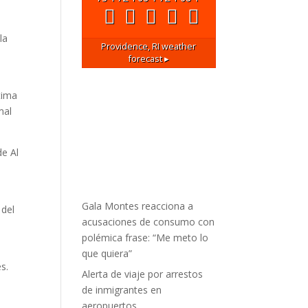
la
Providence, RI
weather
forecast ▸
tima
mal
de Al
Gala Montes reacciona a
 del
acusaciones de consumo con
polémica frase: “Me meto lo
que quiera”
s.
Alerta de viaje por arrestos
de inmigrantes en
aeropuertos