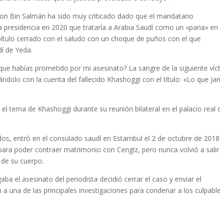
 con Bin Salmán ha sido muy criticado dado que el mandatario
presidencia en 2020 que trataría a Arabia Saudí como un «paria» en 
pítulo cerrado con el saludo con un choque de puños con el que
í de Yeda.
que habías prometido por mi asesinato? La sangre de la siguiente víc
ndolo con la cuenta del fallecido Khashoggi con el título: «Lo que Ja
l tema de Khashoggi durante su reunión bilateral en el palacio real 
dos, entró en el consulado saudí en Estambul el 2 de octubre de 2018
ara poder contraer matrimonio con Cengiz, pero nunca volvió a salir
s de su cuerpo.
gaba el asesinato del periodista decidió cerrar el caso y enviar el
 a una de las principales investigaciones para condenar a los culpable