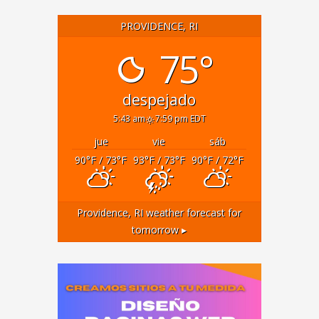
PROVIDENCE, RI
75°
despejado
5:43 am
7:59 pm EDT
jue
vie
sáb
90
°F
/ 73
°F
93
°F
/ 73
°F
90
°F
/ 72
°F
Providence, RI
weather forecast for
tomorrow ▸