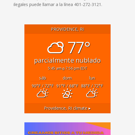
ilegales puede llamar a la línea 401-272-3121.
PROVIDENCE, RI
77°
parcialmente nublado
5:45 am
7:56 pm EDT
sáb
dom
lun
90
°F
/ 72
°F
91
°F
/ 68
°F
88
°F
/ 72
°F
Providence, RI
climate ▸