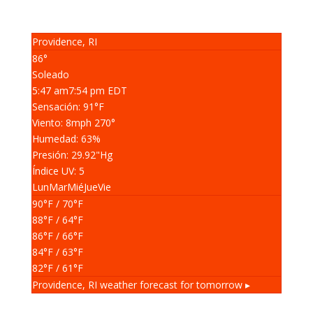
Providence, RI
86°
Soleado
5:47 am
7:54 pm EDT
Sensación: 91
°F
Viento: 8
mph
270
°
Humedad: 63
%
Presión: 29.92
"Hg
Índice UV: 5
Lun
Mar
Mié
Jue
Vie
90
°F
/ 70
°F
88
°F
/ 64
°F
86
°F
/ 66
°F
84
°F
/ 63
°F
82
°F
/ 61
°F
Providence, RI
weather forecast for tomorrow ▸