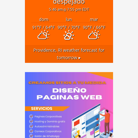
despejado
5:46 am
7:55 pm EDT
dom
lun
mar
91
°F
/ 64
°F
90
°F
/ 70
°F
90
°F
/ 66
°F
Providence, RI
weather forecast for
tomorrow ▸