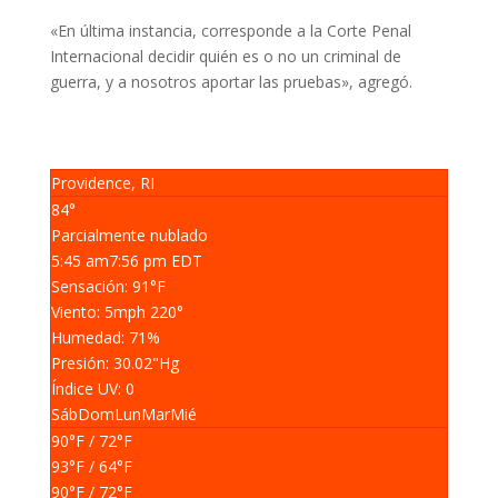
«En última instancia, corresponde a la Corte Penal
Internacional decidir quién es o no un criminal de
guerra, y a nosotros aportar las pruebas», agregó.
Providence, RI
84°
Parcialmente nublado
5:45 am
7:56 pm EDT
Sensación: 91
°F
Viento: 5
mph
220
°
Humedad: 71
%
Presión: 30.02
"Hg
Índice UV: 0
Sáb
Dom
Lun
Mar
Mié
90
°F
/ 72
°F
93
°F
/ 64
°F
90
°F
/ 72
°F