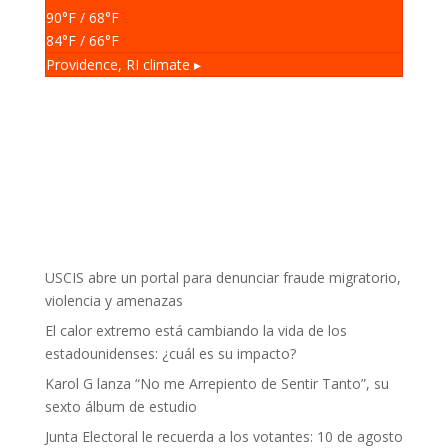
90
°F
/ 68
°F
84
°F
/ 66
°F
Providence, RI
climate ▸
USCIS abre un portal para denunciar fraude migratorio,
violencia y amenazas
El calor extremo está cambiando la vida de los
estadounidenses: ¿cuál es su impacto?
Karol G lanza “No me Arrepiento de Sentir Tanto”, su
sexto álbum de estudio
Junta Electoral le recuerda a los votantes: 10 de agosto