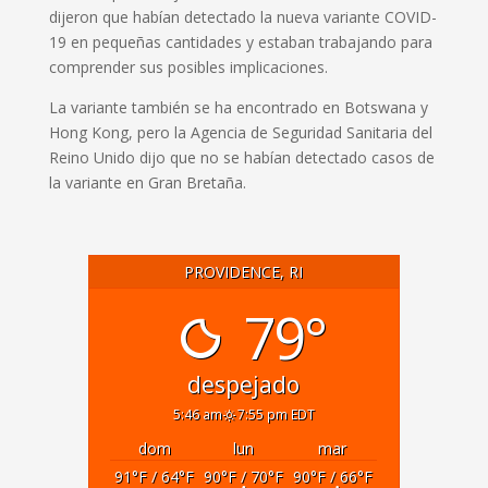
dijeron que habían detectado la nueva variante COVID-
19 en pequeñas cantidades y estaban trabajando para
comprender sus posibles implicaciones.
La variante también se ha encontrado en Botswana y
Hong Kong, pero la Agencia de Seguridad Sanitaria del
Reino Unido dijo que no se habían detectado casos de
la variante en Gran Bretaña.
PROVIDENCE, RI
79°
despejado
5:46 am
7:55 pm EDT
dom
lun
mar
91
°F
/ 64
°F
90
°F
/ 70
°F
90
°F
/ 66
°F