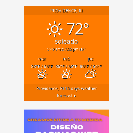
PROVIDENCE, RI
72°
soleado
5:49 am
7:52 pm EDT
mar
mié
jue
88
°F
/ 66
°F
86
°F
/ 66
°F
86
°F
/ 64
°F
Providence, RI
10 days weather
forecast ▸